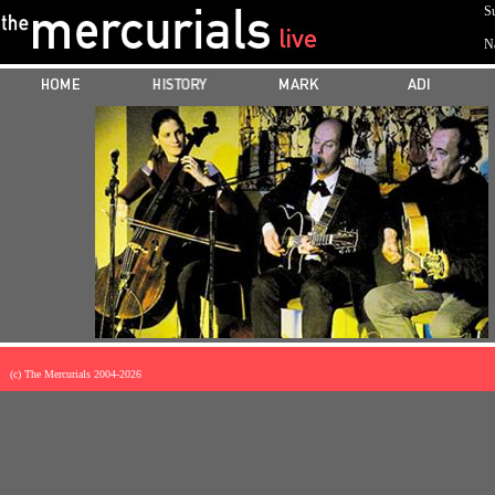
Su
N
(c) The Mercurials 2004-
2026