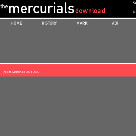
Su
N
(c) The Mercurials 2004-
2026